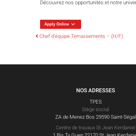
Découvrez nos opportunités et notre univ
Apply Online
NAVIGATION
Chef d’équipe Terrassements – (H/F)
NOS ADRESSES
TPES
Siège social
ZA de Menez Bos 29590 Saint-Séga
Centre de travaux St Jean Kerdaniel
1 Bis Ty Guen 22170 St Jean Kerdani