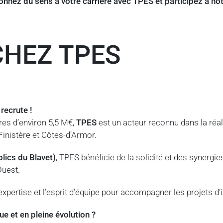
onnez du sens à votre carrière avec TPES et participez à no
CHEZ TPES
recrute !
ires d’environ 5,5 M€,
TPES
est un acteur reconnu dans la réal
Finistère et Côtes-d’Armor.
lics du Blavet)
, TPES bénéficie de la solidité et des synergi
Ouest.
xpertise et l’esprit d’équipe pour accompagner les projets d’i
e et en pleine évolution ?