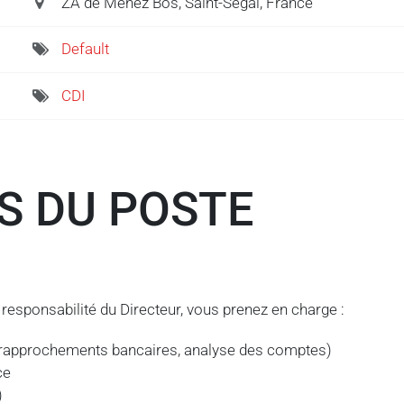
ZA de Menez Bos, Saint-Ségal, France
Default
CDI
S DU POSTE
a responsabilité du Directeur, vous prenez en charge :
e, rapprochements bancaires, analyse des comptes)
ce
)