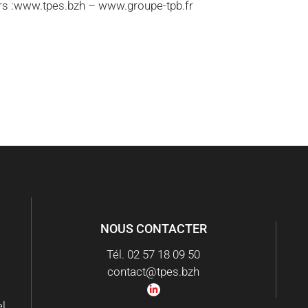
ers :www.tpes.bzh – www.groupe-tpb.fr
NOUS CONTACTER
Tél. 02 57 18 09 50
l
contact@tpes.bzh
el